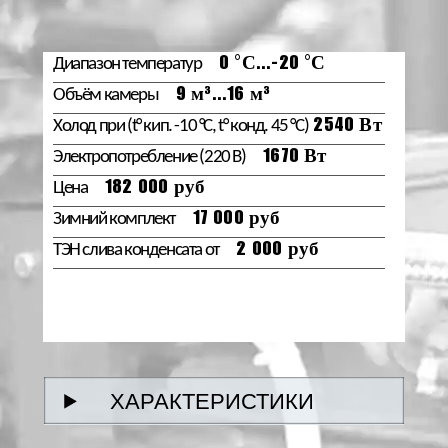
Контакты
Диапазон температур
0 °С...-20 °С
Объём камеры
9 м³...16 м³
Холод при (t° кип. -10 °С, t° конд. 45 °С)
2540 Вт
Электропотребление (220 В)
1670 Вт
Цена
182 000 руб
Зимний комплект
17 000 руб
ТЭН слива конденсата от
2 000 руб
ХАРАКТЕРИСТИКИ