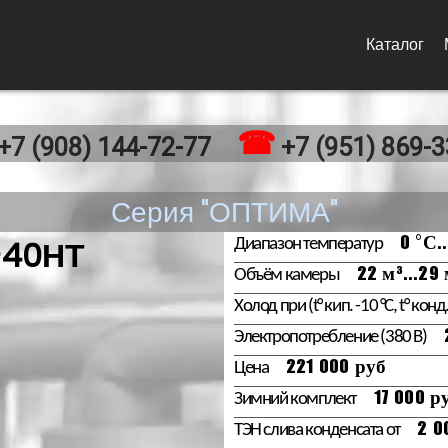
Каталог
+7 (908) 144-72-77
+7 (951) 869-3
Серия "ОПТИМА"
-40НТ
Диапазон температур
0 °С..
Объём камеры
22 м³...29 
Холод при (t° кип. -10 °С, t° конд.
Электропотребление (380 В)
Цена
221 000 руб
Зимний комплект
17 000 р
ТЭН слива конденсата от
2 0