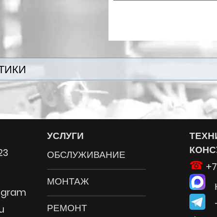
ТИКИ
УСЛУГИ
ТЕХН
КОНС
23
ОБСЛУЖИВАНИЕ
+7
x
МОНТАЖ
На
egram
Te
РЕМОНТ
u